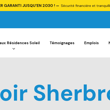
R GARANTI JUSQU'EN 2030 !
Sécurité financière et tranquill
 aux Résidences Soleil
Témoignages
Emplois
oir Sherbr