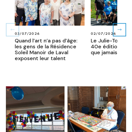
EN
03/07/2026
02/07/2026
SAVOIR
Quand l’art n’a pas d’âge:
Le Julie-Tour 20
PLUS
les gens de la Résidence
40e édition plus
SUR
Soleil Manoir de Laval
que jamais !
QUAND
L’ART
exposent leur talent
N’A
PAS
D’ÂGE:
LES
GENS
DE
LA
RÉSIDENCE
SOLEIL
MANOIR
DE
LAVAL
EXPOSENT
LEUR
TALENT