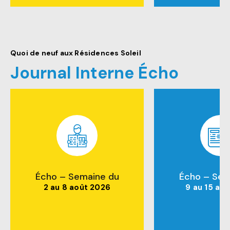
Quoi de neuf aux Résidences Soleil
Journal Interne Écho
Écho – Semaine du
Écho – Sem
2 au 8 août 2026
9 au 15 ao