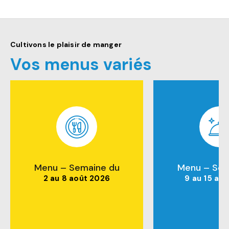
Cultivons le plaisir de manger
Vos menus variés
Menu – Semaine du
Menu – Sem
2 au 8 août 2026
9 au 15 ao