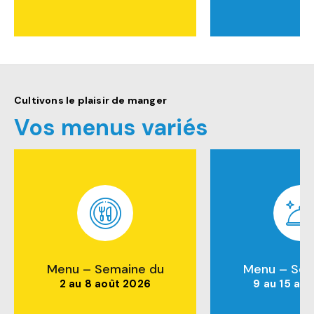
Cultivons le plaisir de manger
Vos menus variés
Menu – Semaine du
Menu – Sem
2 au 8 août 2026
9 au 15 ao