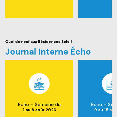
Quoi de neuf aux Résidences Soleil
Journal Interne Écho
Écho – Semaine du
Écho – Sem
2 au 8 août 2026
9 au 15 ao