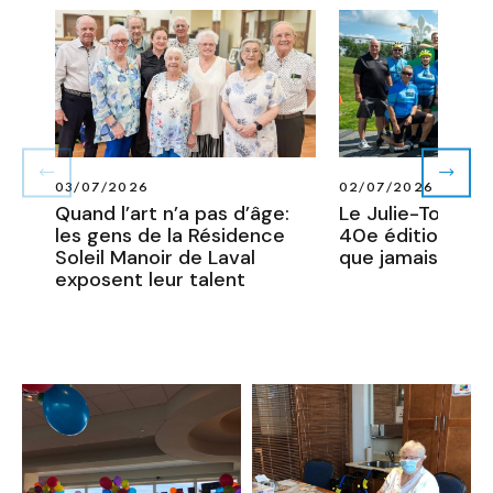
EN
03/07/2026
02/07/2026
SAVOIR
Quand l’art n’a pas d’âge:
Le Julie-Tour 20
PLUS
les gens de la Résidence
40e édition plus
SUR
Soleil Manoir de Laval
que jamais !
QUAND
L’ART
exposent leur talent
N’A
PAS
D’ÂGE:
LES
GENS
DE
LA
RÉSIDENCE
SOLEIL
MANOIR
DE
LAVAL