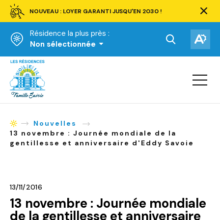
NOUVEAU : LOYER GARANTI JUSQU'EN 2030 !
Ferm
la
Résidence la plus près :
barre
d'aler
Ouvrir
Ouv
Non sélectionnée
la
la
Accueil
barre
bar
de
Ouvrir
d'ac
la
recherche.
navigat
du
site
Nouvelles
Accueil
13 novembre : Journée mondiale de la
gentillesse et anniversaire d'Eddy Savoie
13/11/2016
13 novembre : Journée mondiale
de la gentillesse et anniversaire