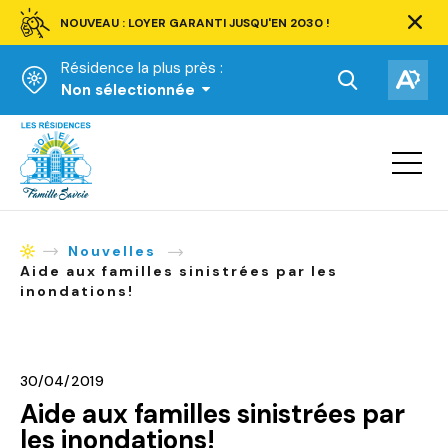
NOUVEAU : LOYER GARANTI JUSQU'EN 2030 !
Ferm
la
Résidence la plus près :
barre
d'aler
Ouvrir
Ouv
Non sélectionnée
la
la
Accueil
barre
bar
de
Ouvrir
d'ac
la
recherche.
navigat
du
site
Nouvelles
Accueil
Aide aux familles sinistrées par les
inondations!
30/04/2019
Aide aux familles sinistrées par
les inondations!