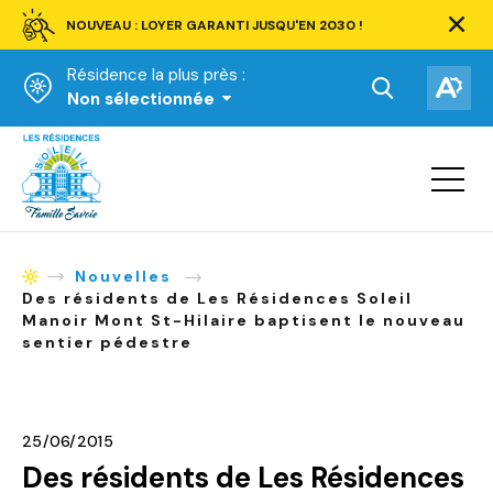
NOUVEAU : LOYER GARANTI JUSQU'EN 2030 !
Ferm
la
Résidence la plus près :
barre
d'aler
Ouvrir
Ouv
Non sélectionnée
la
la
Accueil
barre
bar
de
Ouvrir
d'ac
la
recherche.
navigat
du
site
Nouvelles
Accueil
Des résidents de Les Résidences Soleil
Manoir Mont St-Hilaire baptisent le nouveau
sentier pédestre
25/06/2015
Des résidents de Les Résidences