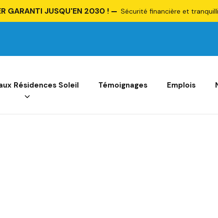
R GARANTI JUSQU'EN 2030 !
Sécurité financière et tranquill
 aux Résidences Soleil
Témoignages
Emplois