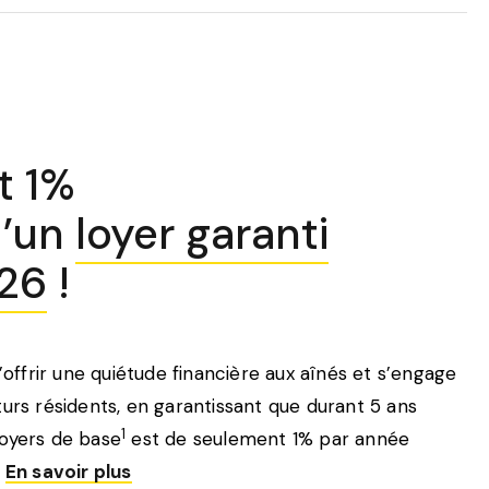
t 1%
d’un
loyer garanti
026
!
d’offrir une quiétude financière aux aînés et s’engage
turs résidents, en garantissant que durant 5 ans
1
loyers de base
est de seulement 1% par année
*
En savoir plus