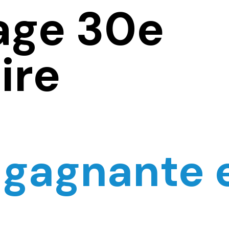
age 30e
ire
 gagnante 