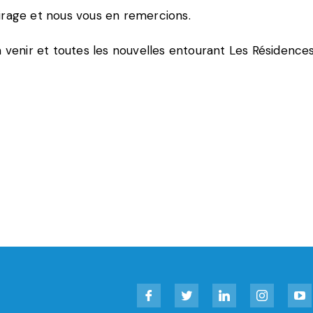
irage et nous vous en remercions.
 venir et toutes les nouvelles entourant Les Résidences
Facebook
Twitter
LinkedIn
Instagram
YouT