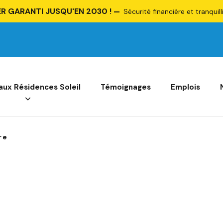
R GARANTI JUSQU'EN 2030 !
Sécurité financière et tranquill
 aux Résidences Soleil
Témoignages
Emplois
re