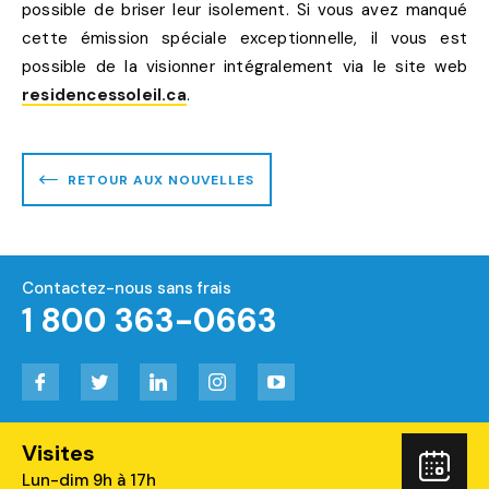
possible de briser leur isolement. Si vous avez manqué
cette émission spéciale exceptionnelle, il vous est
possible de la visionner intégralement via le site web
residencessoleil.ca
.
RETOUR AUX NOUVELLES
Contactez-nous sans frais
1 800 363-0663
Facebook
Twitter
LinkedIn
Instagram
YouTube
Visites
Rés
Lun-dim 9h à 17h