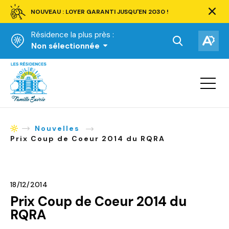
NOUVEAU : LOYER GARANTI JUSQU'EN 2030 !
Ferm
la
Résidence la plus près :
barre
d'aler
Ouvrir
Ouv
Non sélectionnée
la
la
Accueil
barre
bar
de
Ouvrir
d'ac
la
recherche.
navigat
du
site
Nouvelles
Accueil
Prix Coup de Coeur 2014 du RQRA
18/12/2014
Prix Coup de Coeur 2014 du
RQRA