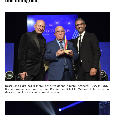
des collègues.
De gauche à droite |
M. Marc Fortin, Président-directeur général RQRA, M. Eddy
Savoie, Propriétaire, fondateur des Résidences Soleil
,
M. Michael Drolet, directeur
des Ventes et Projets spéciaux, Québecor