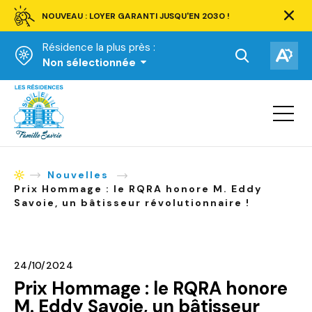
NOUVEAU : LOYER GARANTI JUSQU'EN 2030 !
Ferm
la
Résidence la plus près :
barre
d'aler
Ouvrir
Ouv
Non sélectionnée
la
la
Accueil
barre
bar
de
Ouvrir
d'ac
la
recherche.
navigat
du
site
Nouvelles
Accueil
Prix Hommage : le RQRA honore M. Eddy
Savoie, un bâtisseur révolutionnaire !
24/10/2024
Prix Hommage : le RQRA honore
M. Eddy Savoie, un bâtisseur