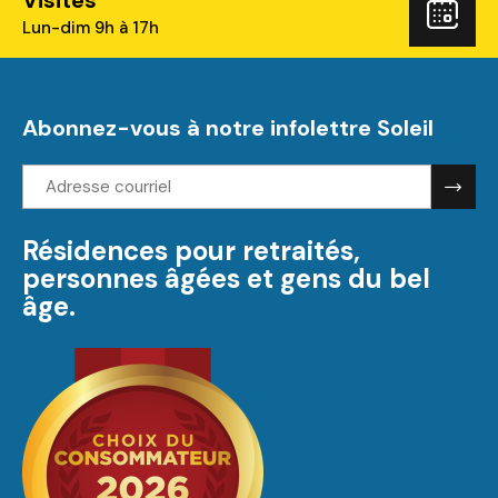
Rés
Lun-dim 9h à 17h
Abonnez-vous à notre infolettre Soleil
Adresse
courriel:
Résidences pour retraités,
personnes âgées et gens du bel
âge.