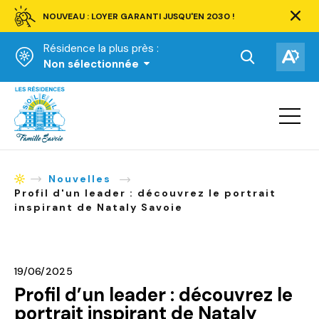
NOUVEAU : LOYER GARANTI JUSQU'EN 2030 !
Ferm
la
Résidence la plus près :
barre
d'aler
Ouvrir
Ouv
Non sélectionnée
la
la
Accueil
barre
bar
de
Ouvrir
d'ac
la
recherche.
navigat
du
site
Nouvelles
Accueil
Profil d'un leader : découvrez le portrait
inspirant de Nataly Savoie
19/06/2025
Profil d’un leader : découvrez le
portrait inspirant de Nataly