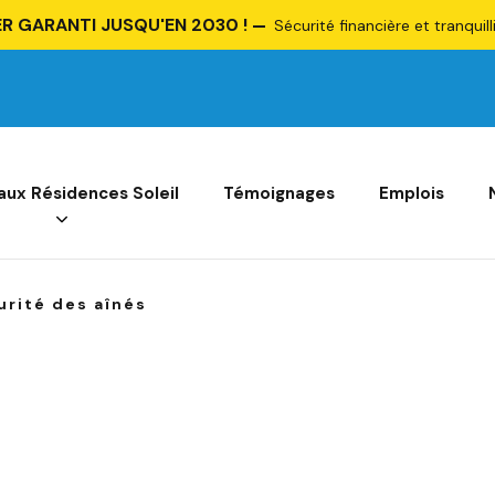
R GARANTI JUSQU'EN 2030 !
Sécurité financière et tranquill
 aux Résidences Soleil
Témoignages
Emplois
urité des aînés