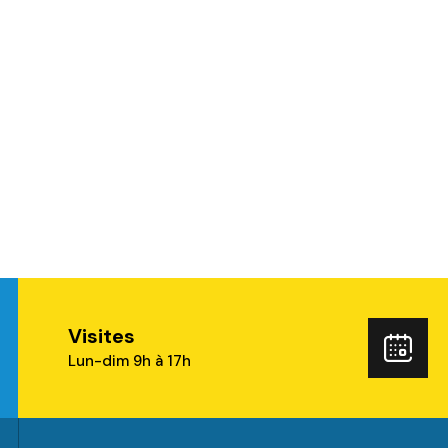
Visites
ube
Rés
Lun-dim 9h à 17h