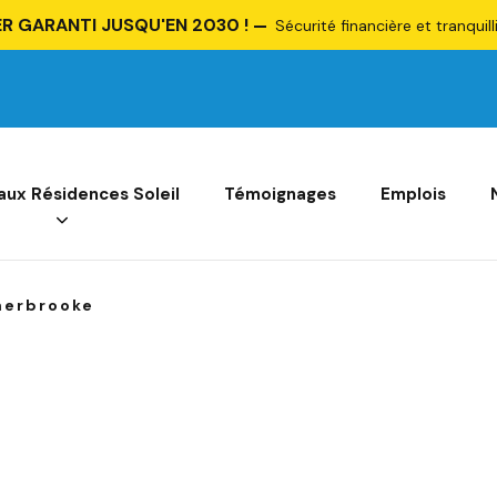
R GARANTI JUSQU'EN 2030 !
Sécurité financière et tranquill
 aux Résidences Soleil
Témoignages
Emplois
herbrooke