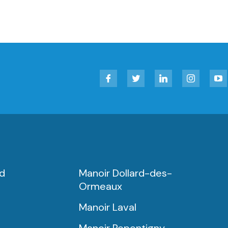
Facebook
Twitter
LinkedIn
Instagram
YouT
rd
Manoir Dollard-des-
Ormeaux
Manoir Laval