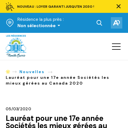
NOUVEAU : LOYER GARANTI JUSQU'EN 2030 !
Ferm
la
Résidence la plus près :
barre
d'aler
Ouvrir
Ouv
Non sélectionnée
la
la
Accueil
barre
bar
de
Ouvrir
d'ac
la
recherche.
navigat
du
site
Nouvelles
Accueil
Lauréat pour une 17e année Sociétés les
mieux gérées au Canada 2020
05/03/2020
Lauréat pour une 17e année
Sociétés les mieux gérées au