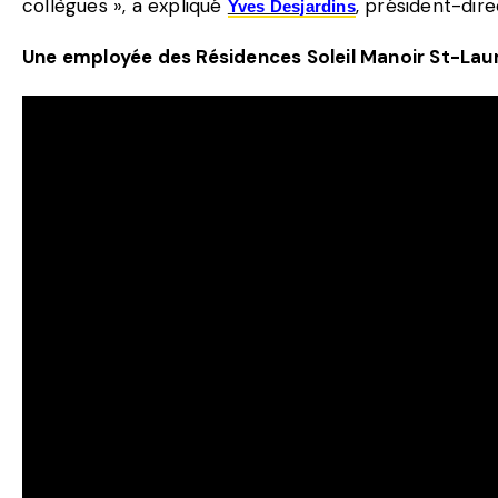
collègues », a expliqué
, président-dir
Yves Desjardins
Une employée des Résidences Soleil Manoir St-Lau