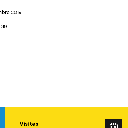
mbre 2019
019
Visites
ube