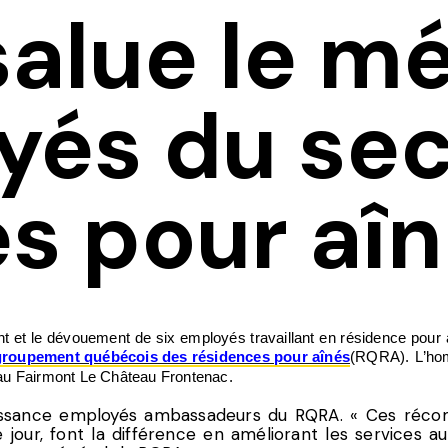
alue le mé
yés du se
s pour aî
dévouement de six employés travaillant en résidence pour aîné
roupement québécois des résidences pour aînés
(RQRA). L’hom
 au Fairmont Le Château Frontenac.
ssance employés ambassadeurs du RQRA. « Ces récomp
jour, font la différence en améliorant les services aux