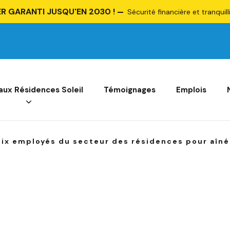
R GARANTI JUSQU'EN 2030 !
Sécurité financière et tranquill
 aux Résidences Soleil
Témoignages
Emplois
six employés du secteur des résidences pour aîné